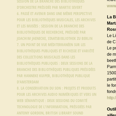
SESSION DE LA BRANCHE DES BIBLIOTHÈQUES
www.
D’ORCHESTRE PRÉSIDÉE PAR MARTIE SEVERT
6. PASSÉ ET AVENIR DANS UNE MÊME PERSPECTIVE
La B
POUR LES BIBLIOTHÈQUES MUSICALES, LES ARCHIVES
Mart
ET LES MUSÉES : SESSION DE LA BRANCHE DES
Ross
BIBLIOTHÈQUES DE RECHERCHE, PRÉSIDÉE PAR
Le L
JOACHIM JAENECKE, STAATSBIBLIOTHEK ZU BERLIN
de C
7. UN POINT DE VUE MÉDITERRANÉEN SUR LES
Le pr
BIBLIOTHÈQUES PUBLIQUES ET RICHESSE ET VARIÉTÉ
de m
DES COLLECTIONS MUSICALES DANS LES
beet
BIBLIOTHÈQUES PUBLIQUES : DEUX SESSIONS DE LA
Parm
BRANCHE DES BIBLIOTHÈQUES PUBLIQUES PRÉSIDÉES
1500
PAR HANNEKE KUIPER, BIBLIOTHÈQUE PUBLIQUE
part
D’AMSTERDAM
le fo
8. LA CONSERVATION DU SON : PROJETS ET PRODUITS
fond
POUR LES ARCHIVES AUDIO NUMÉRIQUES ET VERS UN
http:
WEB SÉMANTIQUE : DEUX SESSIONS DU COMITÉ
TECHNOLOGIE DE L’INFORMATION, PRÉSIDÉES PAR
Outi
ANTONY GORDON, BRITISH LIBRARY SOUND
aille