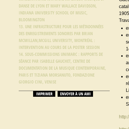
DANSE DE LYON ET MARY WALLACE DAVIDSON,
cata
INDIANA UNIVERSITY SCHOOL OF MUSIC,
1905
BLOOMINGTON
Trava
13. UNE INFRASTRUCTURE POUR LES MÉTADONNÉES
e
DES ENREGISTREMENTS SONORES PAR BRIAN
e
MCMILLAN,MCGILL UNIVERSITY, MONTRÉAL :
s
INTERVENTION AU COURS DE LA POSTER SESSION
1
14. SOUS-COMMISSIONS UNIMARC : RAPPORTS DE
e
SÉANCE PAR ISABELLE GAUCHET, CENTRE DE
a
DOCUMENTATION DE LA MUSIQUE CONTEMPORAINE,
c
PARIS ET TIZIANA MORSANUTO, FONDAZIONE
e
GIORGIO CINI, VENISE
r
L
e
S
http