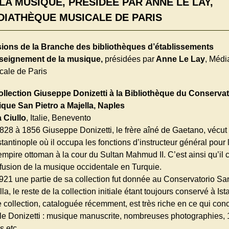
LA MUSIQUE, PRÉSIDÉE PAR ANNE LE LAY,
DIATHÈQUE MUSICALE DE PARIS
ions de la Branche des bibliothèques d’établissements
seignement de la musique,
présidées par
Anne Le Lay
, Médi
cale de Paris
ollection Giuseppe Donizetti à la Bibliothèque du Conservat
que San Pietro a Majella, Naples
 Ciullo
, Italie, Benevento
828 à 1856 Giuseppe Donizetti, le frère aîné de Gaetano, vécut
tantinople où il occupa les fonctions d’instructeur général pour
empire ottoman à la cour du Sultan Mahmud II. C’est ainsi qu’il 
iffusion de la musique occidentale en Turquie.
921 une partie de sa collection fut donnée au Conservatorio San
la, le reste de la collection initiale étant toujours conservé à Ist
e collection, cataloguée récemment, est très riche en ce qui con
lle Donizetti : musique manuscrite, nombreuses photographies,
es,etc.