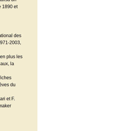
e 1890 et
ational des
1971-2003,
 en plus les
aux, la
fiches
lèves du
i et F.
emaker