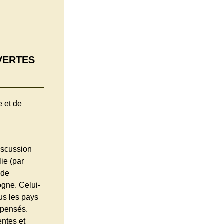
VERTES
e et de
iscussion
ie (par
 de
ogne. Celui-
us les pays
spensés.
entes et