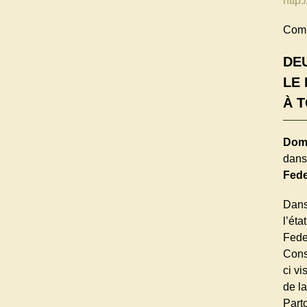
http
Comp
DE
LE
À 
Domi
dans
Fede
Dans
l’éta
Fede
Cons
ci v
de l
Parto