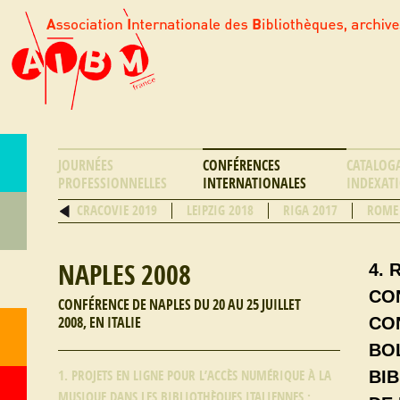
JOURNÉES
CONFÉRENCES
CATALOG
PROFESSIONNELLES
INTERNATIONALES
INDEXAT
CRACOVIE 2019
LEIPZIG 2018
RIGA 2017
ROME
NAPLES 2008
4.
CO
CONFÉRENCE DE NAPLES DU 20 AU 25 JUILLET
CO
2008, EN ITALIE
BO
BI
1. PROJETS EN LIGNE POUR L’ACCÈS NUMÉRIQUE À LA
MUSIQUE DANS LES BIBLIOTHÈQUES ITALIENNES :