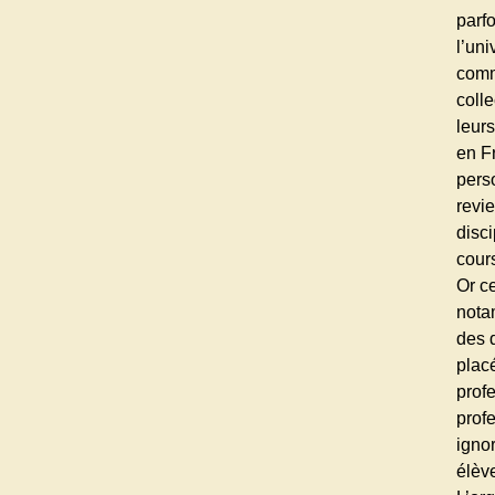
parf
l’un
comm
colle
leurs
en Fr
perso
revi
disci
cour
Or c
nota
des d
plac
profe
prof
igno
élèv