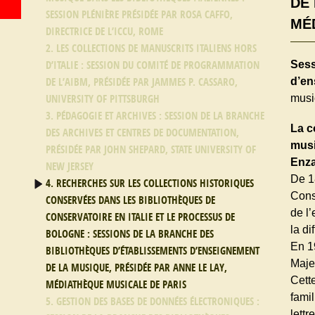
DE 
SESSION PLÉNIÈRE PRÉSIDÉE PAR ROSA CAFFO,
MÉ
DIRECTRICE DE L’ICCU, ROME
2. LES COLLECTIONS DE MANUSCRITS ITALIENS HORS
Sess
D’ITALIE : SESSION DU COMITÉ DE PROGRAMMATION
d’en
DE L’AIBM, PRÉSIDÉE PAR JAMMES P. CASSARO,
musi
UNIVERSITY OF PITTSBURGH
3. PÉDAGOGIE ET ARCHIVES : SESSION DE LA BRANCHE
La c
DES ARCHIVES ET CENTRES DE DOCUMENTATION,
musi
PRÉSIDÉE PAR JOHN SHEPARD, STATE UNIVERSITY OF
Enza
NEW JERSEY
De 1
4. RECHERCHES SUR LES COLLECTIONS HISTORIQUES
Cons
CONSERVÉES DANS LES BIBLIOTHÈQUES DE
de l’
CONSERVATOIRE EN ITALIE ET LE PROCESSUS DE
la d
BOLOGNE : SESSIONS DE LA BRANCHE DES
En 1
BIBLIOTHÈQUES D’ÉTABLISSEMENTS D’ENSEIGNEMENT
Majel
DE LA MUSIQUE, PRÉSIDÉE PAR ANNE LE LAY,
Cett
MÉDIATHÈQUE MUSICALE DE PARIS
fami
5. GESTION DES BASES DE DONNÉES ÉLECTRONIQUES :
lettr