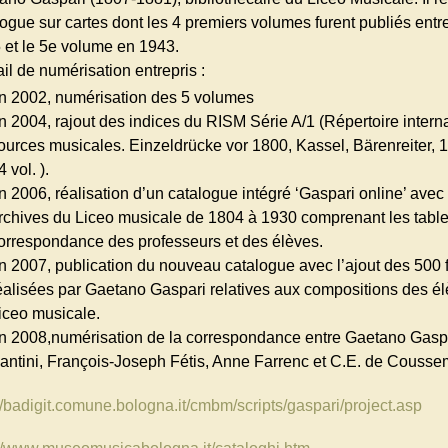
logue sur cartes dont les 4 premiers volumes furent publiés entr
 et le 5e volume en 1943.
il de numérisation entrepris :
n 2002, numérisation des 5 volumes
n 2004, rajout des indices du RISM Série A/1 (Répertoire intern
ources musicales. Einzeldrücke vor 1800, Kassel, Bärenreiter, 
4 vol. ).
n 2006, réalisation d’un catalogue intégré ‘Gaspari online’ avec
rchives du Liceo musicale de 1804 à 1930 comprenant les table
orrespondance des professeurs et des élèves.
n 2007, publication du nouveau catalogue avec l’ajout des 500 
éalisées par Gaetano Gaspari relatives aux compositions des é
iceo musicale.
n 2008,numérisation de la correspondance entre Gaetano Gaspar
antini, François-Joseph Fétis, Anne Farrenc et C.E. de Couss
://badigit.comune.bologna.it/cmbm/scripts/gaspari/project.asp