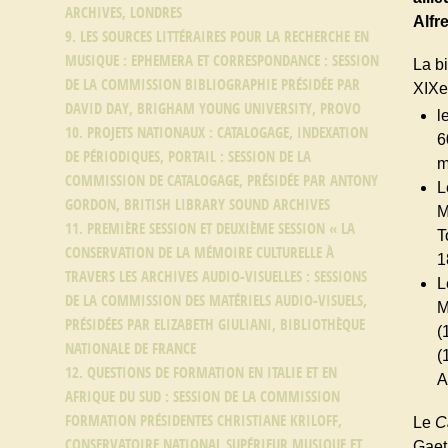
ARCHIVES, LONDRES
Alfr
9. LES SOURCES LITTÉRAIRES POUR LA RECHERCHE EN
MUSIQUE : EPHEMERA ET CORRESPONDANCE : SESSION
La b
DE LA COMMISSION BIBLIOGRAPHIE PRÉSIDÉE PAR
XIXe 
DAVID DAY, BRIGHAM YOUNG UNIVERSITY, PROVO
l
10. PROJETS NATIONAUX : CATALOGAGE, INDEXATION
6
DE PÉRIODIQUES, PORTAIL : SESSION DE LA
m
COMMISSION DE CATALOGAGE, PRÉSIDÉE PAR ANTONY
L
GORDON, BRITISH LIBRARY SOUND ARCHIVES
M
11. PREMIÈRE SESSION ET DEUXIÈME SESSION « LA
T
CONSERVATION DE LA MÉMOIRE CULTURELLE À
1
TRAVERS LES ARCHIVES AUDIO-VISUELLES : SESSIONS
L
DE LA COMMISSION DES MATÉRIELS AUDIO-VISUELS,
M
PRÉSIDÉES PAR ELIZABETH GIULIANI, BIBLIOTHÈQUE
(
NATIONALE DE FRANCE
(
12. QUESTIONS DE FORMATION EN ITALIE ET EN
A
AFRIQUE DU SUD : SESSION DE LA COMMISSION
FORMATION PRÉSIDENTES CHRISTIANE KRILOFF,
Le
C
CONSERVATOIRE NATIONAL SUPÉRIEUR MUSIQUE ET
Gaet