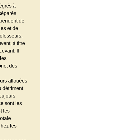
égrés à
séparés
épendent de
ues et de
rofesseurs,
ent, à titre
cevant. Il
les
rie, des
urs allouées
u détriment
oujours
e sont les
t les
otale
chez les