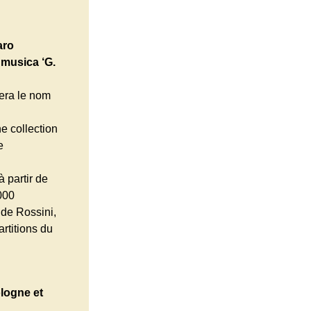
aro
 musica ‘G.
tera le nom
e collection
e
 partir de
000
 de Rossini,
rtitions du
ologne et