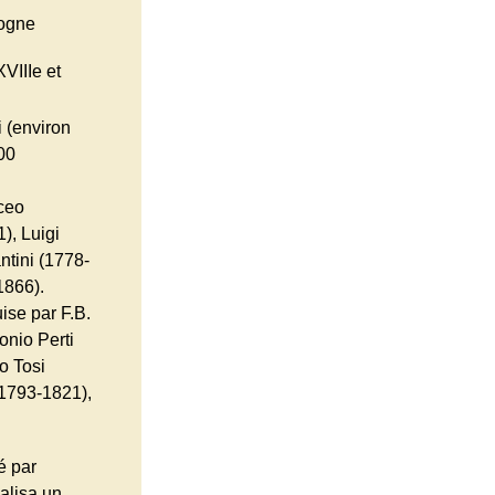
logne
VIIIe et
i (environ
00
ceo
), Luigi
ntini (1778-
1866).
ise par F.B.
onio Perti
o Tosi
(1793-1821),
é par
alisa un