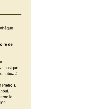
athèque
oire de
 à
 la musique
contribua à
 Pietro a
anbul.
cerne la
 109