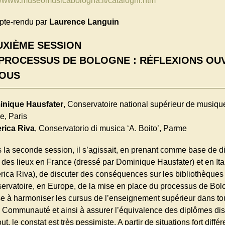
://www.museomusicabologna.it/cataloghi.htm
te-rendu par
Laurence Languin
UXIÈME SESSION
 PROCESSUS DE BOLOGNE : RÉFLEXIONS OU
TOUS
nique Hausfater
, Conservatoire national supérieur de musiqu
e, Paris
rica Riva
, Conservatorio di musica ‘A. Boito’, Parme
 la seconde session, il s’agissait, en prenant comme base de d
t des lieux en France (dressé par Dominique Hausfater) et en Ital
rica Riva), de discuter des conséquences sur les bibliothèques
ervatoire, en Europe, de la mise en place du processus de Bol
ise à harmoniser les cursus de l’enseignement supérieur dans to
a Communauté et ainsi à assurer l’équivalence des diplômes di
ut, le constat est très pessimiste. A partir de situations fort différ