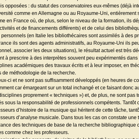
ois opposées : du statut des conservatoires eux-mêmes (déjà int
iversité comme en Allemagne ou au Royaume-Uni, entièrement 
e en France où, de plus, selon le niveau de la formation, ils d
ctivités et de financements différents) et de celui des bibliothèq
 personnels (en Italie les bibliothécaires sont assimilés à des p
ance ils sont des agents administratifs, au Royaume-Uni ils peuv
nnel, associer les deux situations), le résultat actuel est très dé
ent à prescrire à des interprètes souvent peu expérimentés dans 
plines académiques des travaux écrits et à leur imposer, en théo
s de méthodologie de la recherche.
eux-ci et ne sont pas suffisamment développés (en heures de co
mment car émargeant sur un total inchangé et ce faisant donc a
isciplines proprement « techniques ») et, de plus, ne sont pas t
és sous la responsabilité de professionnels compétents. Tantôt c
sseurs d’histoire de la musique qui héritent de cette tâche, tantô
esseurs d’analyse musicale. Dans tous les cas on constate une t
rance des techniques de base de la recherche bibliographique 
es comme chez les professeurs.