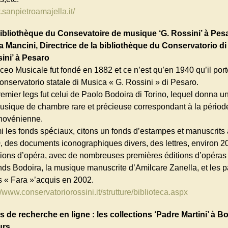
sanpietroamajella.it/
ibliothèque du Consevatoire de musique ‘G. Rossini’ à Pes
a Mancini, Directrice de la bibliothèque du Conservatorio di
ini’ à Pesaro
iceo Musicale fut fondé en 1882 et ce n’est qu’en 1940 qu’il por
onservatorio statale di Musica « G. Rossini » di Pesaro.
emier legs fut celui de Paolo Bodoira di Torino, lequel donna un
usique de chambre rare et précieuse correspondant à la périod
hovénienne.
i les fonds spéciaux, citons un fonds d’estampes et manuscrits à
, des documents iconographiques divers, des lettres, environ 2
itions d’opéra, avec de nombreuses premières éditions d’opéras
nds Bodoira, la musique manuscrite d’Amilcare Zanella, et les pa
s « Fara »’acquis en 2002.
//www.conservatoriorossini.it/strutture/biblioteca.aspx
ls de recherche en ligne : les collections ‘Padre Martini’ à B
urs