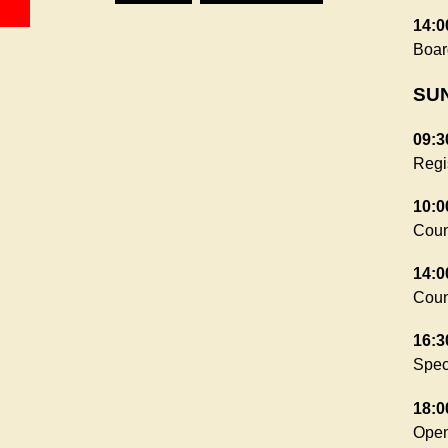
14:0
Boar
SUN
09:3
Regi
10:0
Counc
14:0
Counc
16:3
Spec
18:0
Open