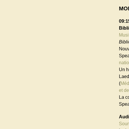
MO
09:1
Bibl
Musi
Bibli
Nouv
Spea
nati
Un h
Laed
(
Méd
et d
La c
Spea
Audi
Soun