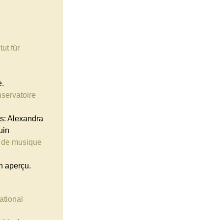
tut für
e.
servatoire
s: Alexandra
uin
r de musique
n aperçu.
ational