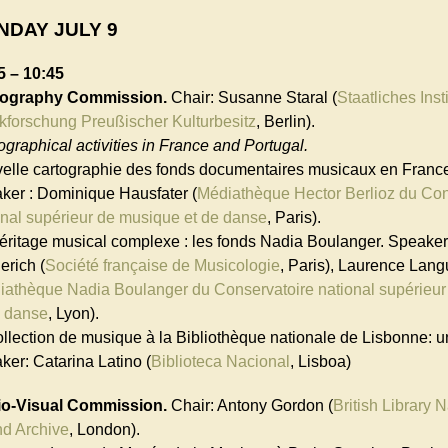
NDAY JULY 9
5 – 10:45
iography Commission.
Chair: Susanne Staral (
Staatliches Insti
kforschung Preußischer Kulturbesitz
, Berlin).
ographical activities in France and Portugal.
elle cartographie des fonds documentaires musicaux en Franc
ker : Dominique Hausfater (
Médiathèque Hector Berlioz du Con
onal supérieur de musique et de danse
, Paris).
éritage musical complexe : les fonds Nadia Boulanger. Speaker
erich (
Société française de Musicologie
, Paris), Laurence Lang
iathèque Nadia Boulanger du Conservatoire national supérieu
e danse
, Lyon).
ollection de musique à la Bibliothèque nationale de Lisbonne: u
ker: Catarina Latino (
Biblioteca Nacional
, Lisboa)
o-Visual Commission.
Chair: Antony Gordon (
British Library N
d Archive
, London).