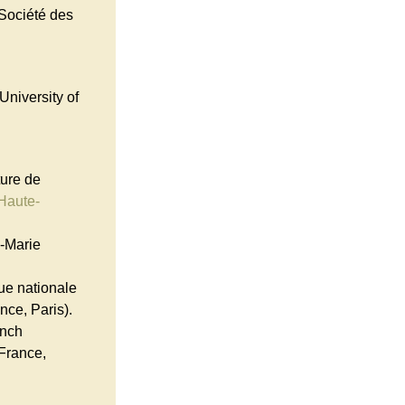
/Société des
University of
ture de
Haute-
l-Marie
ue nationale
nce, Paris).
ench
 France,