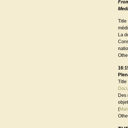
From
Medi
Titl
médi
La d
Cons
nati
Othe
16:1
Plen
Titl
Docu
Des 
obje
(
Mai
Othe