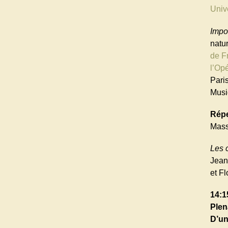
Unive
Impo
natu
de F
l’Op
Pari
Musi
Répe
Mass
Les 
Jean
et F
14:1
Plen
D’un