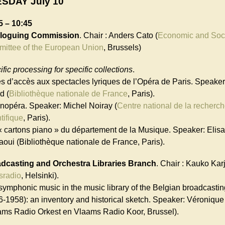
SDAY July 10
5 – 10:45
aloguing Commission
. Chair : Anders Cato (
Economic and Soc
ittee of the European Union
, Brussels)
fic processing for specific collections
.
s d’accès aux spectacles lyriques de l’Opéra de Paris. Speaker
d (
Bibliothèque nationale de France
, Paris).
nopéra. Speaker: Michel Noiray (
Centre national de la recherc
tifique
, Paris).
« cartons piano » du département de la Musique. Speaker: Elis
aoui (Bibliothèque nationale de France, Paris).
dcasting and Orchestra Libraries Branch
. Chair : Kauko Kar
sradio
, Helsinki).
symphonic music in the music library of the Belgian broadcast
6-1958): an inventory and historical sketch. Speaker: Véronique
ams Radio Orkest en Vlaams Radio Koor, Brussel).