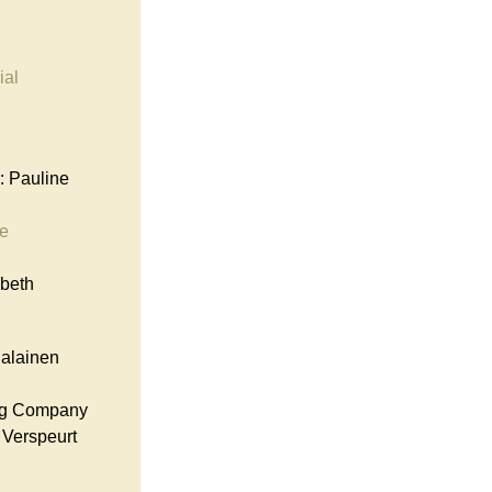
ial
: Pauline
he
abeth
jalainen
ing Company
 Verspeurt