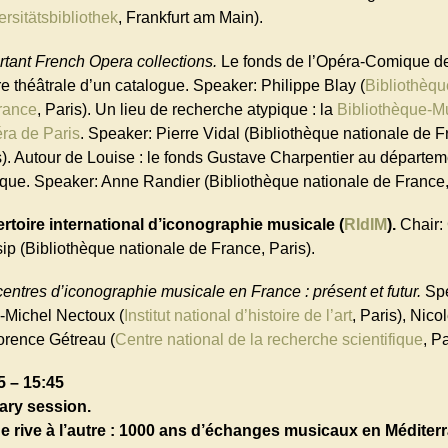
rsitätsbibliothek
, Frankfurt am Main).
rtant French Opera collections.
Le fonds de l’Opéra-Comique de
re théâtrale d’un catalogue. Speaker: Philippe Blay (
Bibliothèqu
rance
, Paris). Un lieu de recherche atypique : la
Bibliothèque-M
éra de Paris
. Speaker: Pierre Vidal (Bibliothèque nationale de F
s). Autour de Louise : le fonds Gustave Charpentier au départem
que. Speaker: Anne Randier (Bibliothèque nationale de France, 
rtoire international d’iconographie musicale (
RIdIM
).
Chair:
ip (Bibliothèque nationale de France, Paris).
centres d’iconographie musicale en France : présent et futur.
Spe
-Michel Nectoux (
Institut national d’histoire de l’art
, Paris), Nico
lorence Gétreau (
Centre national de la recherche scientifique
, Pa
5 – 15:45
ary session.
e rive à l’autre : 1000 ans d’échanges musicaux en Méditer