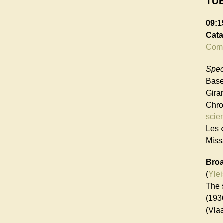
TUE
09:1
Cat
Comm
Speci
Base
Girar
Chro
scien
Les 
Miss
Broa
(
Ylei
The 
(193
(Vla