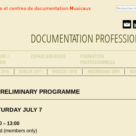
DOCUMENTATION PROFESSIO
AGE /
ESPACE JURIDIQUE
FORMATION
ION
PROFESSIONNELLE
 2016
DUBLIN 2011
MOSCOU 2010
AMSTERDAM 2009
NAP
 PRELIMINARY PROGRAMME
URDAY JULY 7
0 – 13:00
d (members only)