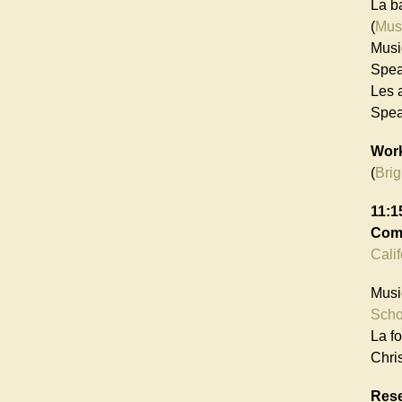
La b
(
Mus
Musi
Spea
Les 
Spea
Work
(
Bri
11:1
Comm
Calif
Musi
Scho
La f
Chri
Rese