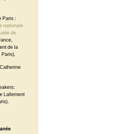
 Paris :
e nationale
usée de
rance,
ent de la
Paris).
 Catherine
akers:
le Lallement
ris).
ranée