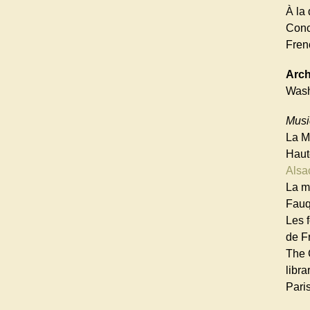
À la
Conc
Fren
Arch
Wash
Musi
La M
Haut
Alsa
La m
Fauqu
Les 
de F
The 
libr
Paris