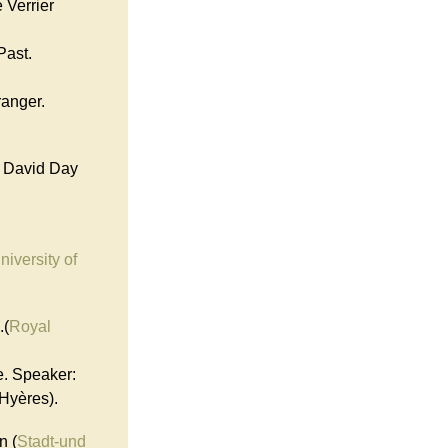
 Verrier
Past.
ranger.
: David Day
niversity of
.(
Royal
e. Speaker:
’Hyères).
n (
Stadt-und