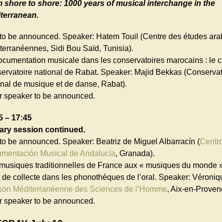
 shore to shore: 1000 years of musical interchange in the
terranean.
e to be announced. Speaker: Hatem Touil (Centre des études ara
terranéennes, Sidi Bou Saïd, Tunisia).
ocumentation musicale dans les conservatoires marocains : le 
ervatoire national de Rabat. Speaker: Majid Bekkas (Conservat
onal de musique et de danse, Rabat).
r speaker to be announced.
5 – 17:45
ary session continued.
e to be announced. Speaker: Beatriz de Miguel Albarracín (
Centr
mentación Musical de Andalucía
, Granada).
musiques traditionnelles de France aux « musiques du monde »
t de collecte dans les phonothèques de l’oral. Speaker: Véroni
son Méditerranéenne des Sciences de l’Homme
, Aix-en-Proven
r speaker to be announced.