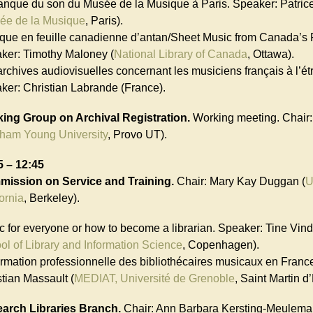
anque du son du Musée de la Musique à Paris. Speaker: Patrice
ée de la Musique
, Paris).
que en feuille canadienne d’antan/Sheet Music from Canada’s 
ker: Timothy Maloney (
National Library of Canada
, Ottawa).
archives audiovisuelles concernant les musiciens français à l’ét
ker: Christian Labrande (France).
ing Group on Archival Registration.
Working meeting. Chair
gham Young University
, Provo UT).
5 – 12:45
ission on Service and Training.
Chair: Mary Kay Duggan (
U
ornia
, Berkeley).
c for everyone or how to become a librarian. Speaker: Tine Vind
ol of Library and Information Science
, Copenhagen).
ormation professionnelle des bibliothécaires musicaux en Franc
stian Massault (
MEDIAT, Université de Grenoble
, Saint Martin d
arch Libraries Branch.
Chair: Ann Barbara Kersting-Meulema