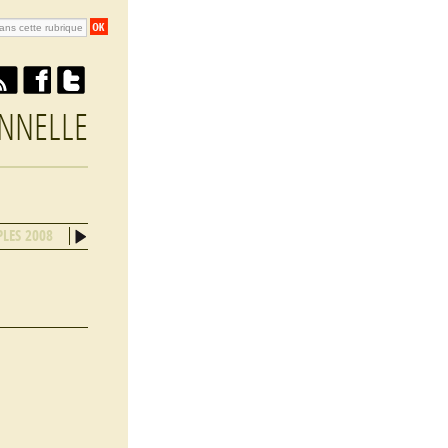
NNELLE
LES 2008
SYDNEY 2007
GÖTEGORG 2006
VARSOVIE 2005