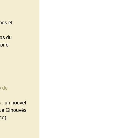
bes et
cas du
oire
o de
 : un nouvel
que Ginouvès
ce).