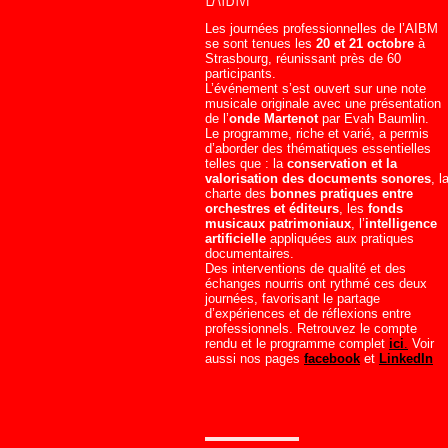
Les journées professionnelles de l’AIBM
se sont tenues les
20 et 21 octobre
à
Strasbourg, réunissant près de 60
participants.
L’événement s’est ouvert sur une note
musicale originale avec une présentation
de l’
onde Martenot
par Evah Baumlin.
Le programme, riche et varié, a permis
d’aborder des thématiques essentielles
telles que : la
conservation et la
valorisation des documents sonores
, l
charte des
bonnes pratiques entre
orchestres et éditeurs
, les
fonds
musicaux patrimoniaux
, l’
intelligence
artificielle
appliquées aux pratiques
documentaires.
Des interventions de qualité et des
échanges nourris ont rythmé ces deux
journées, favorisant le partage
d’expériences et de réflexions entre
professionnels. Retrouvez le compte
rendu et le programme complet
ici
.
Voir
aussi nos pages
facebook
et
LinkedIn