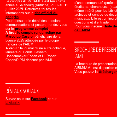
Le congrès AIBM/IAML s’est tenu cette
d’une communauté (professi
année à Salzbourg (Autriche),
du 6 au 11
étudiants, chercheurs…) pa
juillet 2025
. Retrouvez toutes les
même intérêt pour les bibli
informations sur le
site officiel du
archives et centres de doc
congrès
.
musicaux. Elle est un lieu d
Pour consulter le détail des sessions,
questions et d’entraide.
communications et posters, rendez-vous
Pour vous inscrire :
liste d
sur le
programme complet
.
de l’AIBM
.
A lire :
le compte-rendu rédigé par
Marco Lo Cascio
, bénéficiaire de la
bourse 2025 attribuée par le groupe
français de l’AIBM.
a
A venir :
le journal d’une autre collègue,
BROCHURE DE PRÉSENT
lauréate du Fonds Liesbeth
IAML
Hoedemaeker-Cohen et H. Robert
Cohen/RIPM décerné par IAML.
La brochure de présentation
AIBM/IAML est disponible e
Vous pouvez la
télécharger
RÉSEAUX SOCIAUX
Suivez-nous sur
Facebook
et sur
LinkedIn