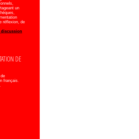
onnels,
rtageant un
othèques,
umentation
e réflexion, de
e discussion
ATION DE
 de
n français.
.