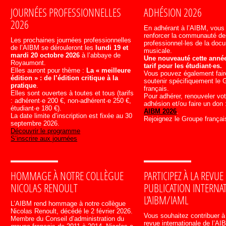
JOURNÉES PROFESSIONNELLES
ADHÉSION 2026
2026
En adhérant à l’AIBM, vous
renforcer la communauté d
Les prochaines journées professionnelles
professionnel·les de la doc
de l’AIBM se dérouleront les
lundi 19 et
musicale.
mardi 20 octobre 2026
à l’abbaye de
Une nouveauté cette année
Royaumont.
tarif pour les étudiant·es.
Elles auront pour thème :
La « meilleure
Vous pouvez également fair
édition » : de l’édition critique à la
soutenir spécifiquement le 
pratique
.
français.
Elles sont ouvertes à toutes et tous (tarifs
Pour adhérer, renouveler vot
: adhérent·e 200 €, non-adhérent·e 250 €,
adhésion et/ou faire un don
étudiant·e 180 €).
AIBM 2026
.
La date limite d’inscription est fixée au 30
Rejoignez le Groupe françai
septembre 2026.
Découvrir le programme
S’inscrire aux journées
HOMMAGE À NOTRE COLLÈGUE
PARTICIPEZ À LA REVUE
NICOLAS RENOULT
PUBLICATION INTERNA
L’AIBM/IAML
L’AIBM rend hommage à notre collègue
Nicolas Renoult, décédé le 2 février 2026.
Vous souhaitez contribuer 
Membre du Conseil d’administration du
revue internationale de l’A