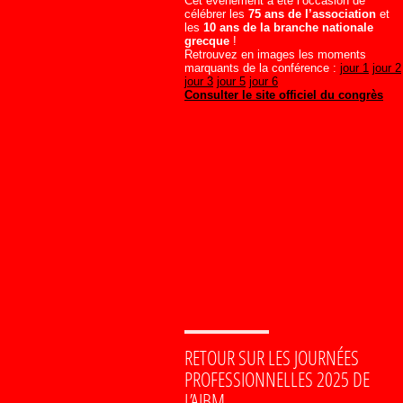
Cet événement a été l’occasion de
célébrer les
75 ans de l’association
et
les
10 ans de la branche nationale
grecque
!
Retrouvez en images les moments
marquants de la conférence :
jour 1
jour 2
jour 3
jour 5
jour 6
Consulter le site officiel du congrès
RETOUR SUR LES JOURNÉES
PROFESSIONNELLES 2025 DE
L’AIBM