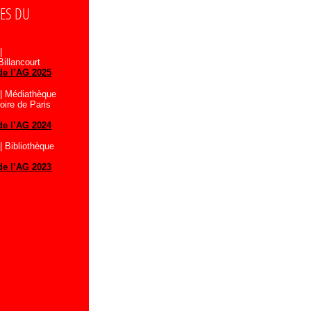
ES DU
|
illancourt
de l’AG 2025
| Médiathèque
oire de Paris
de l’AG 2024
| Bibliothèque
de l’AG 2023