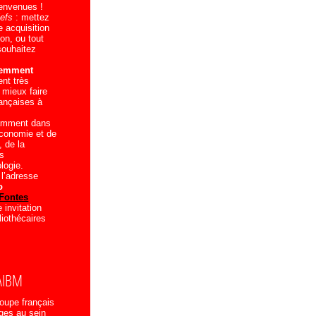
ienvenues !
iefs
: mettez
e acquisition
don, ou tout
souhaitez
écemment
ent très
 mieux faire
rançaises à
amment dans
économie et de
 de la
ts
logie.
 l’adresse
o
Fontes
 invitation
liothécaires
AIBM
roupe français
ges au sein