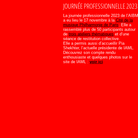
JOURNÉE PROFESSIONNELLE 2023
La journée professionnelle 2023 de l’AIB
a eu lieu le 17 novembre à la
Cité de la
musique Philharmonie de Paris
. Elle a
rassemblé plus de 50 participants autour
de
trois ateliers thématiques
et d’une
séance de restitution collective.
Elle a permis aussi d’accueillir Pia
Shekhter, l’actuelle présidente de IAML.
Découvrez son compte rendu
enthousiaste et quelques photos sur le
site de IAML :
voir ici