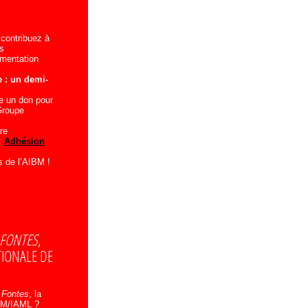
 contribuez à
es
umentation
 : un demi-
e un don pour
Groupe
re
 :
Adhésion
s de l’AIBM !
FONTES
,
TIONALE DE
à
Fontes
, la
IBM/IAML ?