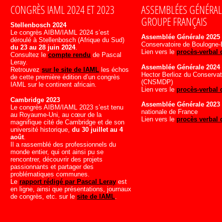
CONGRÈS IAML 2024 ET 2023
ASSEMBLÉES GÉNÉRAL
GROUPE FRANÇAIS
M
Stellenbosch 2024
Le congrès AIBM/IAML 2024 s’est
Assemblée Générale 2025
déroulé à Stellenbosch (Afrique du Sud)
Conservatoire de Boulogne-B
du 23 au 28 juin 2024
.
Lien vers le
procès-verbal 
Consultez le
compte rendu
de Pascal
Leray.
Assemblée Générale 2024
Retrouvez
sur le site de IAML
les échos
Hector Berlioz du Conservat
de cette première édition d’un congrès
(CNSMDP)
IAML sur le continent africain.
Lien vers le
procès-verbal 
Cambridge 2023
Assemblée Générale 2023
Le congrès AIBM/IAML 2023 s’est tenu
nationale de France
au Royaume-Uni, au cœur de la
Lien vers le
procès verbal 
magnifique cité de Cambridge et de son
université historique,
du 30 juillet au 4
août
.
Il a rassemblé des professionnels du
monde entier, qui ont ainsi pu se
rencontrer, découvrir des projets
passionnants et partager des
problématiques communes.
Le
rapport rédigé par Pascal Leray
est
en ligne, ainsi que présentations, journaux
de congrès, etc. sur le
site de IAML
.