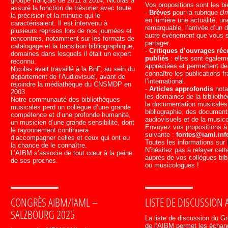
groupe français de 2011 à 2014, Nicolas a
Vos propositions sont les b
assuré la fonction de trésorier avec toute
-
Brèves
pour la rubrique
Br
la précision et la minutie qui le
en lumière une actualité, un
caractérisaient. Il est intervenu à
remarquable, l’arrivée d’un 
plusieurs reprises lors de nos journées et
autre événement que vous 
rencontres, notamment sur les formats de
partager.
catalogage et la transition bibliographique,
-
Critiques d’ouvrages r
domaines dans lesquels il était un expert
publiés
: elles sont égalem
reconnu.
appréciées et permettent de
Nicolas avait travaillé à la BnF, au sein du
connaître les publications f
département de l’Audiovisuel, avant de
l’international.
rejoindre la médiathèque du CNSMDP en
-
Articles approfondis
not
2003.
les domaines de la biblioth
Notre communauté des bibliothèques
la documentation musicales,
musicales perd un collègue d’une grande
bibliographie, des documen
compétence et d’une profonde humanité,
audiovisuels et de la musico
un musicien d’une grande sensibilité, dont
Envoyez vos propositions à
le rayonnement continuera
suivante :
fontes@iaml.inf
d’accompagner celles et ceux qui ont eu
Toutes les informations sur
la chance de le connaître.
N’hésitez pas à relayer cette
L’AIBM s’associe de tout cœur à la peine
auprès de vos collègues bib
de ses proches.
ou musicologues !
CONGRÈS AIBM/IAML –
LISTE DE DISCUSSION 
SALZBOURG 2025
La liste de discussion du G
de l’AIBM permet les échan