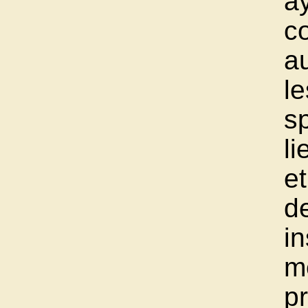
a
c
au
l
sp
li
et
d
in
m
p