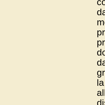
co
d
mo
p
pr
d
d
g
la
a
di