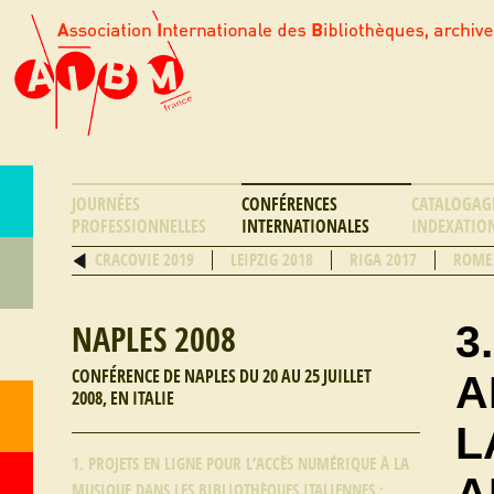
JOURNÉES
CONFÉRENCES
CATALOGAGE
PROFESSIONNELLES
INTERNATIONALES
INDEXATIO
CRACOVIE 2019
LEIPZIG 2018
RIGA 2017
ROME
3
NAPLES 2008
CONFÉRENCE DE NAPLES DU 20 AU 25 JUILLET
A
2008, EN ITALIE
L
1. PROJETS EN LIGNE POUR L’ACCÈS NUMÉRIQUE À LA
MUSIQUE DANS LES BIBLIOTHÈQUES ITALIENNES :