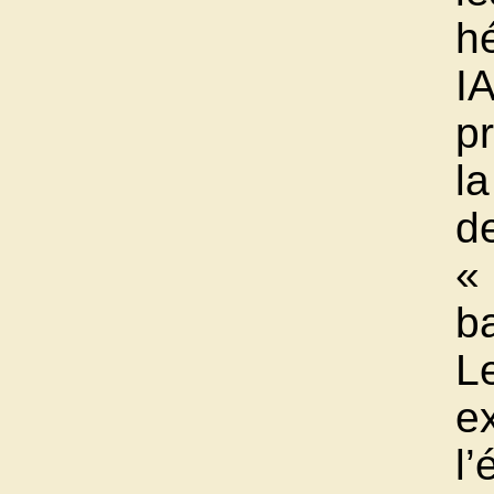
hé
I
p
l
d
« 
b
L
e
l’