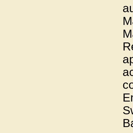
au
M
Ma
R
ap
ac
c
En
S
B