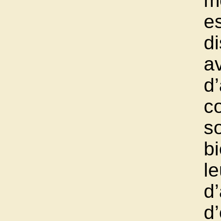
m
e
d
av
d
co
s
bi
le
d’
d