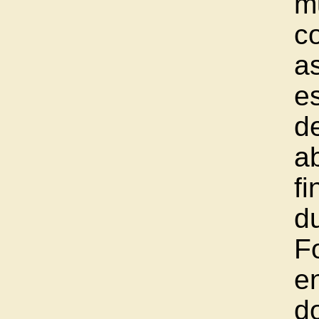
m
co
as
e
d
a
f
du
F
e
d