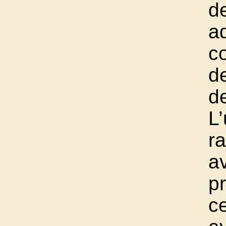
de
a
c
d
d
L
r
a
p
c