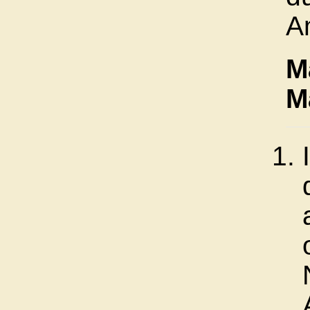
A
M
M