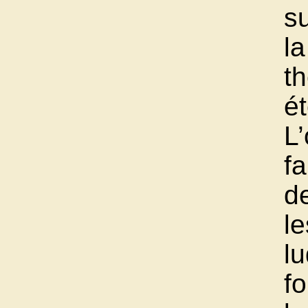
s
la
th
ét
L’
fa
d
le
l
f