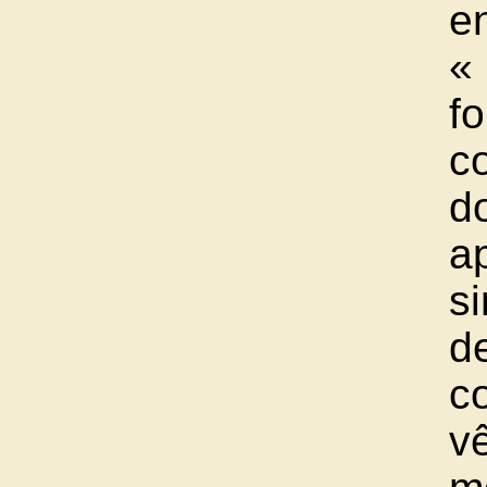
e
« 
f
c
d
ap
si
d
c
v