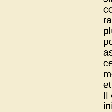
c
ra
pl
p
a
ce
m
et
I
in