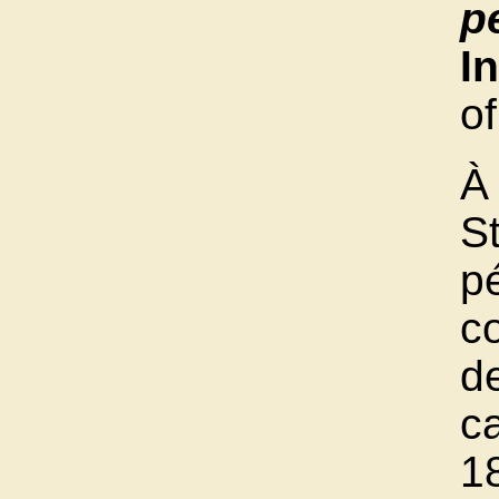
p
I
o
À
St
p
c
d
c
1