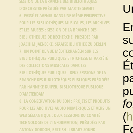
SESSION DE LA BRANCHE DES BIBLIOTHÈQUES
U
D’ORCHESTRE PRÉSIDÉE PAR MARTIE SEVERT
6. PASSÉ ET AVENIR DANS UNE MÊME PERSPECTIVE
POUR LES BIBLIOTHÈQUES MUSICALES, LES ARCHIVES
E
ET LES MUSÉES : SESSION DE LA BRANCHE DES
su
BIBLIOTHÈQUES DE RECHERCHE, PRÉSIDÉE PAR
JOACHIM JAENECKE, STAATSBIBLIOTHEK ZU BERLIN
c
7. UN POINT DE VUE MÉDITERRANÉEN SUR LES
BIBLIOTHÈQUES PUBLIQUES ET RICHESSE ET VARIÉTÉ
É
DES COLLECTIONS MUSICALES DANS LES
BIBLIOTHÈQUES PUBLIQUES : DEUX SESSIONS DE LA
p
BRANCHE DES BIBLIOTHÈQUES PUBLIQUES PRÉSIDÉES
PAR HANNEKE KUIPER, BIBLIOTHÈQUE PUBLIQUE
p
D’AMSTERDAM
fo
8. LA CONSERVATION DU SON : PROJETS ET PRODUITS
POUR LES ARCHIVES AUDIO NUMÉRIQUES ET VERS UN
(
h
WEB SÉMANTIQUE : DEUX SESSIONS DU COMITÉ
TECHNOLOGIE DE L’INFORMATION, PRÉSIDÉES PAR
F
ANTONY GORDON, BRITISH LIBRARY SOUND