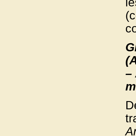
le
(
c
G
(
–
m
D
tr
A