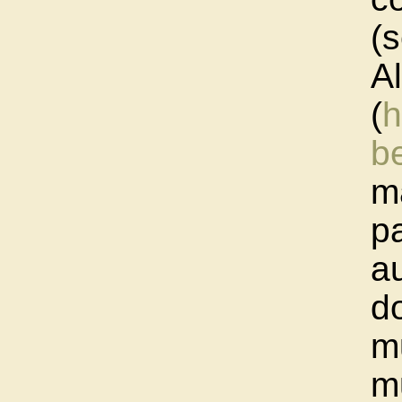
(
A
(
h
be
ma
pa
a
d
mu
m