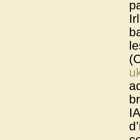
p
Ir
b
l
(
uk
a
br
I
d’
c