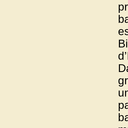
pr
b
es
B
d
D
g
u
p
b