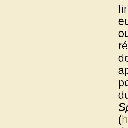
f
e
ou
ré
do
ap
po
d
S
(
h