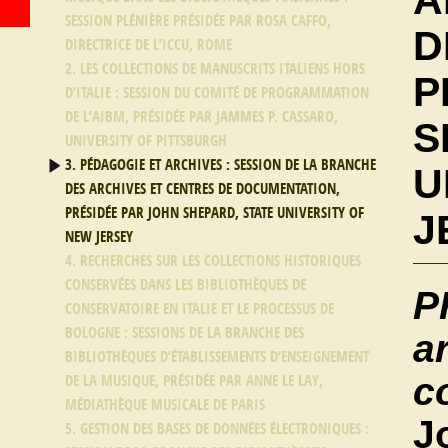
A
SESSION PLÉNIÈRE PRÉSIDÉE PAR ROSA CAFFO,
D
DIRECTRICE DE L’ICCU, ROME
2. LES COLLECTIONS DE MANUSCRITS ITALIENS HORS
P
D’ITALIE : SESSION DU COMITÉ DE PROGRAMMATION
DE L’AIBM, PRÉSIDÉE PAR JAMMES P. CASSARO,
S
UNIVERSITY OF PITTSBURGH
3. PÉDAGOGIE ET ARCHIVES : SESSION DE LA BRANCHE
U
DES ARCHIVES ET CENTRES DE DOCUMENTATION,
PRÉSIDÉE PAR JOHN SHEPARD, STATE UNIVERSITY OF
J
NEW JERSEY
4. RECHERCHES SUR LES COLLECTIONS HISTORIQUES
CONSERVÉES DANS LES BIBLIOTHÈQUES DE
P
CONSERVATOIRE EN ITALIE ET LE PROCESSUS DE
BOLOGNE : SESSIONS DE LA BRANCHE DES
a
BIBLIOTHÈQUES D’ÉTABLISSEMENTS D’ENSEIGNEMENT
c
DE LA MUSIQUE, PRÉSIDÉE PAR ANNE LE LAY,
MÉDIATHÈQUE MUSICALE DE PARIS
J
5. GESTION DES BASES DE DONNÉES ÉLECTRONIQUES :