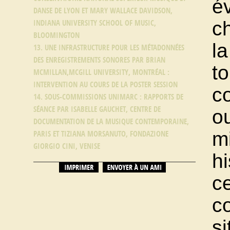
é
DANSE DE LYON ET MARY WALLACE DAVIDSON,
c
INDIANA UNIVERSITY SCHOOL OF MUSIC,
BLOOMINGTON
la
13. UNE INFRASTRUCTURE POUR LES MÉTADONNÉES
DES ENREGISTREMENTS SONORES PAR BRIAN
t
MCMILLAN,MCGILL UNIVERSITY, MONTRÉAL :
INTERVENTION AU COURS DE LA POSTER SESSION
co
14. SOUS-COMMISSIONS UNIMARC : RAPPORTS DE
SÉANCE PAR ISABELLE GAUCHET, CENTRE DE
ou
DOCUMENTATION DE LA MUSIQUE CONTEMPORAINE,
mi
PARIS ET TIZIANA MORSANUTO, FONDAZIONE
GIORGIO CINI, VENISE
hi
ce
co
s