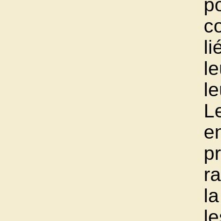
po
c
l
le
l
L
en
pr
ra
la
le