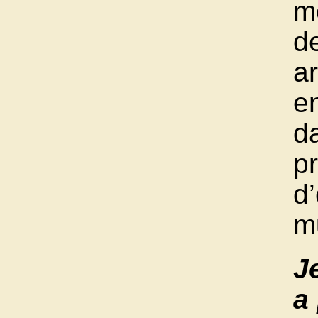
m
de
ar
e
da
p
d
m
J
a