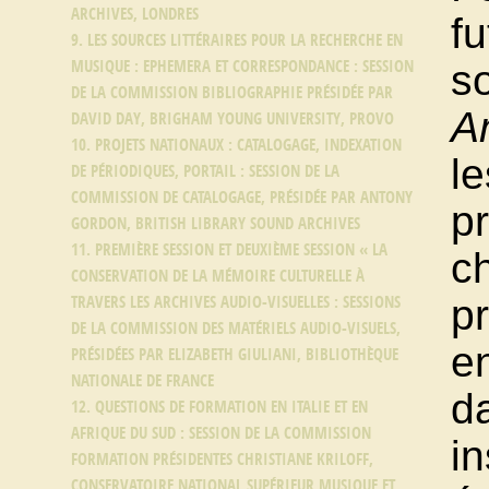
ARCHIVES, LONDRES
fu
9. LES SOURCES LITTÉRAIRES POUR LA RECHERCHE EN
MUSIQUE : EPHEMERA ET CORRESPONDANCE : SESSION
so
DE LA COMMISSION BIBLIOGRAPHIE PRÉSIDÉE PAR
A
DAVID DAY, BRIGHAM YOUNG UNIVERSITY, PROVO
10. PROJETS NATIONAUX : CATALOGAGE, INDEXATION
l
DE PÉRIODIQUES, PORTAIL : SESSION DE LA
COMMISSION DE CATALOGAGE, PRÉSIDÉE PAR ANTONY
p
GORDON, BRITISH LIBRARY SOUND ARCHIVES
11. PREMIÈRE SESSION ET DEUXIÈME SESSION « LA
c
CONSERVATION DE LA MÉMOIRE CULTURELLE À
pr
TRAVERS LES ARCHIVES AUDIO-VISUELLES : SESSIONS
DE LA COMMISSION DES MATÉRIELS AUDIO-VISUELS,
en
PRÉSIDÉES PAR ELIZABETH GIULIANI, BIBLIOTHÈQUE
NATIONALE DE FRANCE
d
12. QUESTIONS DE FORMATION EN ITALIE ET EN
AFRIQUE DU SUD : SESSION DE LA COMMISSION
in
FORMATION PRÉSIDENTES CHRISTIANE KRILOFF,
CONSERVATOIRE NATIONAL SUPÉRIEUR MUSIQUE ET