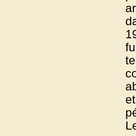
ar
da
1
fu
te
c
ab
et
p
L