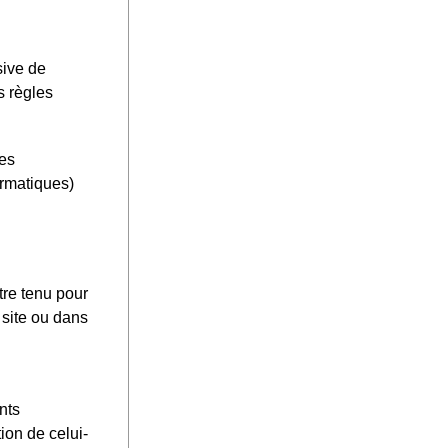
sive de
s règles
les
ormatiques)
tre tenu pour
 site ou dans
nts
ion de celui-